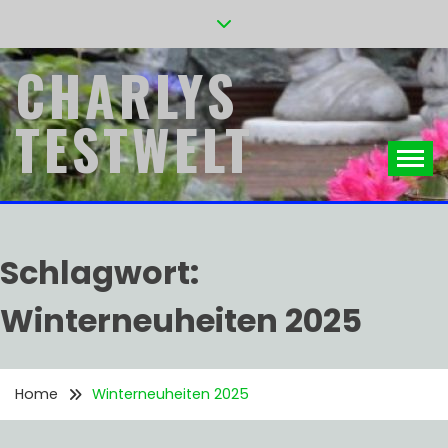
Skip
to
content
CHARLYS
TESTWELT
Schlagwort:
Winterneuheiten 2025
Home
Winterneuheiten 2025