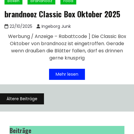
Boxen
brandnooz
Food
brandnooz Classic Box Oktober 2025
22/10/2025
Ingeborg Junk
Werbung / Anzeige – Rabattcode ] Die Classic Box
Oktober von brandnooz ist eingetroffen. Gerade
wenn draußen die Blätter fallen, darf es drinnen
gerne knusprig
Mehr lesen
Beitragsnavigation
Ältere Beiträge
Beiträge