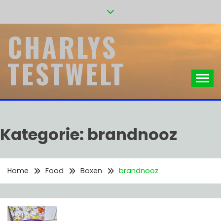
Skip
to
content
CHARLYS
TESTWELT
Kategorie:
brandnooz
Home
Food
Boxen
brandnooz