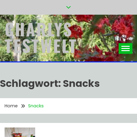
Skip
to
content
CHARLYS
TESTWELT
Schlagwort:
Snacks
Home
Snacks