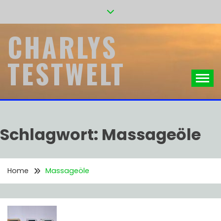
Skip
to
content
CHARLYS
TESTWELT
Schlagwort:
Massageöle
Home
Massageöle