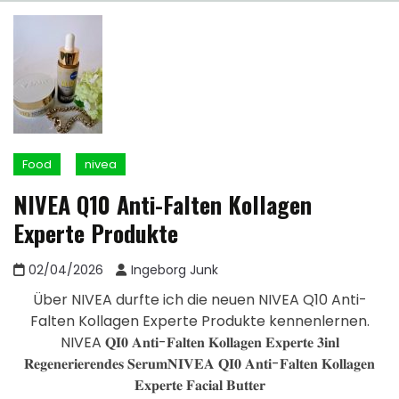
Food
nivea
NIVEA Q10 Anti-Falten Kollagen
Experte Produkte
02/04/2026
Ingeborg Junk
Über NIVEA durfte ich die neuen NIVEA Q10 Anti-
Falten Kollagen Experte Produkte kennenlernen.
NIVEA 𝐐𝐈𝟎 𝐀𝐧𝐭𝐢-𝐅𝐚𝐥𝐭𝐞𝐧 𝐊𝐨𝐥𝐥𝐚𝐠𝐞𝐧 𝐄𝐱𝐩𝐞𝐫𝐭𝐞 𝟑𝐢𝐧𝐥
𝐑𝐞𝐠𝐞𝐧𝐞𝐫𝐢𝐞𝐫𝐞𝐧𝐝𝐞𝐬 𝐒𝐞𝐫𝐮𝐦𝐍𝐈𝐕𝐄𝐀 𝐐𝐈𝟎 𝐀𝐧𝐭𝐢-𝐅𝐚𝐥𝐭𝐞𝐧 𝐊𝐨𝐥𝐥𝐚𝐠𝐞𝐧
𝐄𝐱𝐩𝐞𝐫𝐭𝐞 𝐅𝐚𝐜𝐢𝐚𝐥 𝐁𝐮𝐭𝐭𝐞𝐫