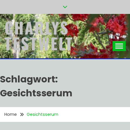
Skip
to
content
CHARLYS
TESTWELT
Schlagwort:
Gesichtsserum
Home
Gesichtsserum