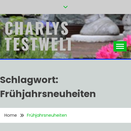
Skip
to
content
CHARLYS
TESTWELT
Schlagwort:
Frühjahrsneuheiten
Home
Frühjahrsneuheiten