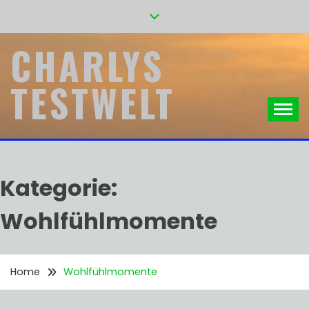
Skip
to
content
CHARLYS
TESTWELT
Kategorie:
Wohlfühlmomente
Home
Wohlfühlmomente