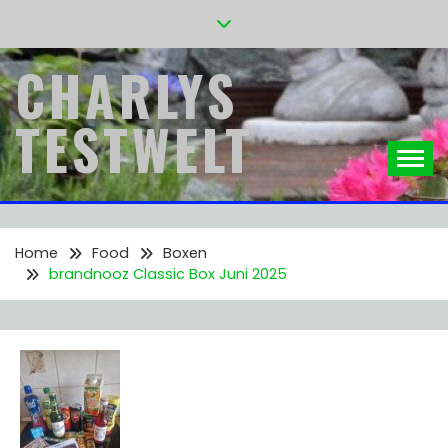
Skip
to
content
CHARLYS
TESTWELT
Home
Food
Boxen
brandnooz Classic Box Juni 2025